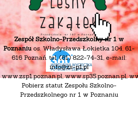
Zespół Szkolno-Przedszkolny nr 1 w
Poznaniu
os. Władysława Łokietka 104, 61-
616 Poznań. tel. (61) 822-74-31, e-mail:
info@zs-p1.pl
www.zsp1.poznan.pl
,
www.sp35.poznan.pl
,
ww
Pobierz statut Zespołu Szkolno-
Przedszkolnego nr 1 w Poznaniu